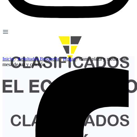
Inicio
Resultados Busqueda
Hogar
Cama plaza y media con
mesa de luz y colchón