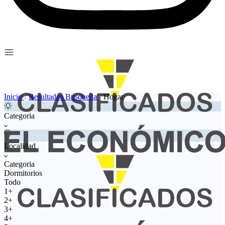
Inicio
Resultados Busqueda
Hogar
Categoria
Localidad
Categoria
Dormitorios
Todo
1+
2+
3+
4+