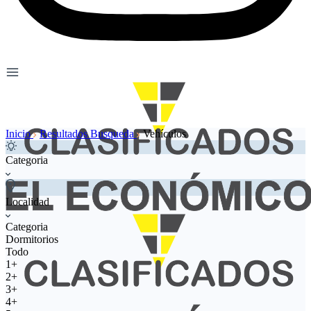
Inicio
Resultados Busqueda
Vehículos
Categoria
Localidad
Categoria
Dormitorios
Todo
1+
2+
3+
4+