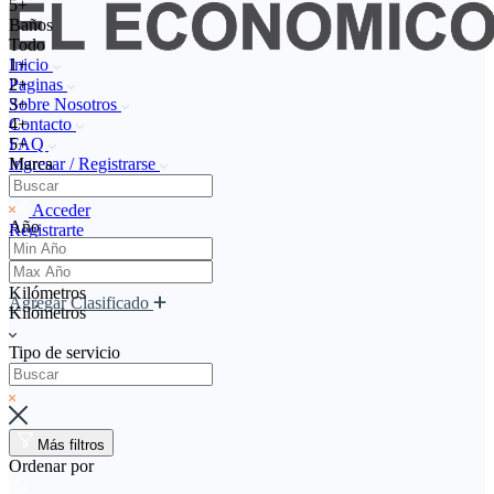
5+
Baños
Todo
Inicio
1+
Paginas
2+
Sobre Nosotros
3+
Contacto
4+
FAQ
5+
Ingresar / Registrarse
Marca
Buscar por Usuario
Acceder
Año
Registrarte
Kilómetros
Agregar Clasificado
Kilómetros
Tipo de servicio
Más filtros
Ordenar por